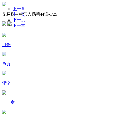
上一章
艾莉欧与电气人偶第44话-
1
/25
上一页
下一页
下一章
目录
单页
评论
上一章