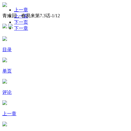
上一章
青难回，春易来第7.3话-
1
/12
上一页
下一页
下一章
目录
单页
评论
上一章