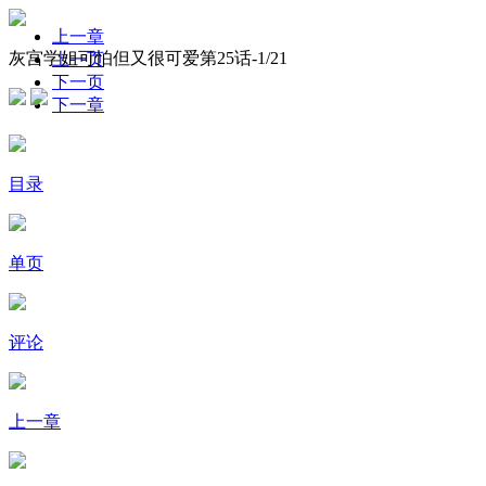
上一章
灰宫学姐可怕但又很可爱第25话-
1
/21
上一页
下一页
下一章
目录
单页
评论
上一章