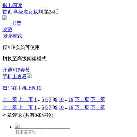
退出阅读
首页
学级魔女裁判
第24话
书架
收藏
阅读模式
仅VIP会员可使用
切换至高级阅读模式
开通VIP会员
手机上查看
扫码在手机上阅读
上一章
上一页
1
...
5
6
7
8
9
10
...
19
下一页
下一章
上一章
上一页
1
...
5
6
7
8
9
10
...
19
下一页
下一章
本章评论
(共有0条评论)