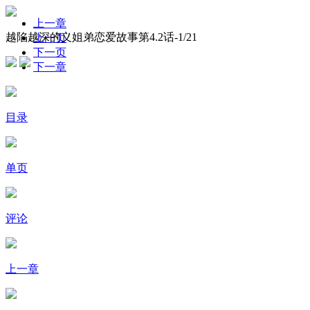
上一章
越陷越深的义姐弟恋爱故事第4.2话-
1
/21
上一页
下一页
下一章
目录
单页
评论
上一章