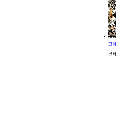
丑时c
丑时c