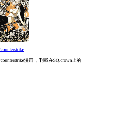
ounterstrike
ounterstrike漫画 ，刊載在SQ.crown上的