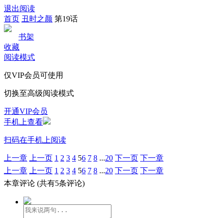
退出阅读
首页
丑时之颜
第19话
书架
收藏
阅读模式
仅VIP会员可使用
切换至高级阅读模式
开通VIP会员
手机上查看
扫码在手机上阅读
上一章
上一页
1
2
3
4
5
6
7
8
...
20
下一页
下一章
上一章
上一页
1
2
3
4
5
6
7
8
...
20
下一页
下一章
本章评论
(共有5条评论)