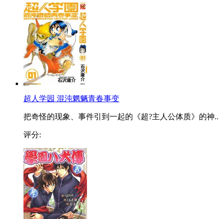
超人学园 混沌魍魉青春事变
把奇怪的现象、事件引到一起的《超?主人公体质》的神..
评分: