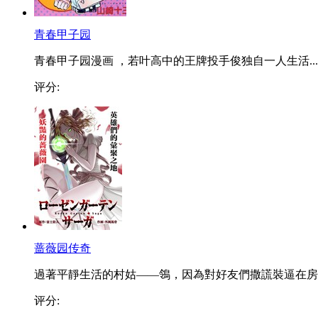
青春甲子园
青春甲子园漫画 ，若叶高中的王牌投手俊独自一人生活...
评分:
蔷薇园传奇
過著平靜生活的村姑——鴒，因為對好友們撒謊裝逼在房..
评分: