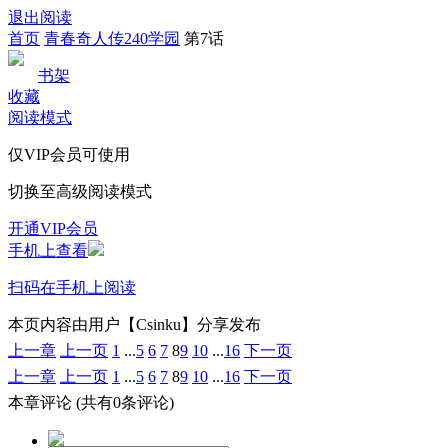
退出阅读
首页
青春奇人传240学园
第7话
书架
收藏
阅读模式
仅VIP会员可使用
切换至高级阅读模式
开通VIP会员
手机上查看
扫码在手机上阅读
本页内容由用户【Csinku】分享发布
上一章
上一页
1
...
5
6
7
8
9
10
...
16
下一页
上一章
上一页
1
...
5
6
7
8
9
10
...
16
下一页
本章评论
(共有0条评论)