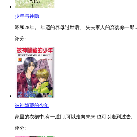
少年与神隐
昭和28年。 年迈的养母过世后、 失去家人的弃婴修一郎..
评分:
被神隐藏的少年
家里的衣橱中,有一道门,可以走向未来,也可以走到过去,...
评分: