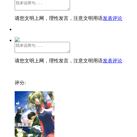
请您文明上网，理性发言，注意文明用语
发表评论
请您文明上网，理性发言，注意文明用语
发表评论
评分: