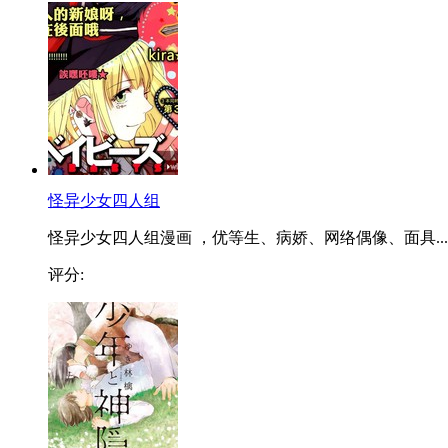
怪异少女四人组
怪异少女四人组漫画 ，优等生、病娇、网络偶像、面具...
评分: