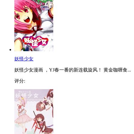
妖怪少女
妖怪少女漫画 ，YJ春一番的新连载旋风！ 黄金咖喱食...
评分: