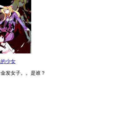
隐的少女
个金发女子。。是谁？