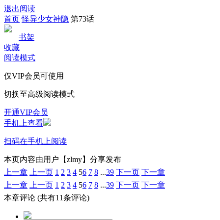
退出阅读
首页
怪异少女神隐
第73话
书架
收藏
阅读模式
仅VIP会员可使用
切换至高级阅读模式
开通VIP会员
手机上查看
扫码在手机上阅读
本页内容由用户【zlmy】分享发布
上一章
上一页
1
2
3
4
5
6
7
8
...
39
下一页
下一章
上一章
上一页
1
2
3
4
5
6
7
8
...
39
下一页
下一章
本章评论
(共有11条评论)