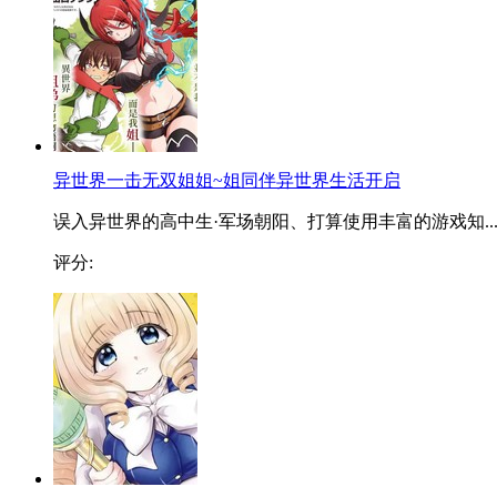
异世界一击无双姐姐~姐同伴异世界生活开启
误入异世界的高中生·军场朝阳、打算使用丰富的游戏知..
评分: