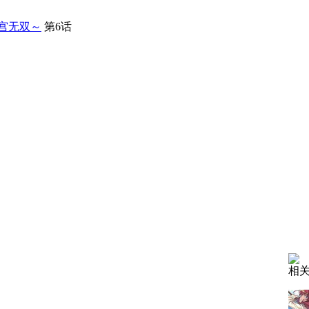
宫无双～
第6话
相