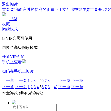
退出阅读
首页
对我而言过於便利的街道～用支配者技能在异世界开启後
书架
收藏
阅读模式
仅VIP会员可使用
切换至高级阅读模式
开通VIP会员
手机上查看
扫码在手机上阅读
上一章
上一页
1
2
3
4
5
6
7
8
...
40
下一页
下一章
上一章
上一页
1
2
3
4
5
6
7
8
...
40
下一页
下一章
本章评论
(共有5条评论)