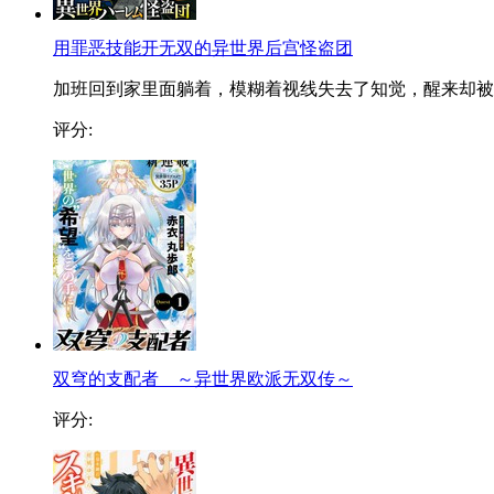
用罪恶技能开无双的异世界后宫怪盗团
加班回到家里面躺着，模糊着视线失去了知觉，醒来却被..
评分:
双穹的支配者 ～异世界欧派无双传～
评分: