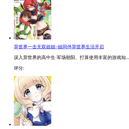
异世界一击无双姐姐~姐同伴异世界生活开启
误入异世界的高中生·军场朝阳、打算使用丰富的游戏知..
评分: