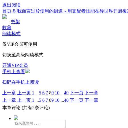
退出阅读
首页
对我而言过於便利的街道～用支配者技能在异世界开启後
书架
收藏
阅读模式
仅VIP会员可使用
切换至高级阅读模式
开通VIP会员
手机上查看
扫码在手机上阅读
上一章
上一页
1
...
5
6
7
8
9
10
...
40
下一页
下一章
上一章
上一页
1
...
5
6
7
8
9
10
...
40
下一页
下一章
本章评论
(共有5条评论)