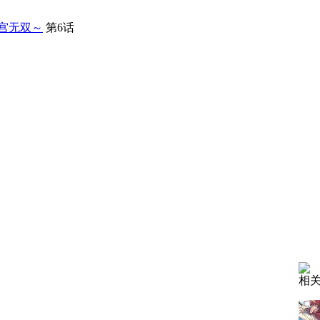
宫无双～
第6话
相