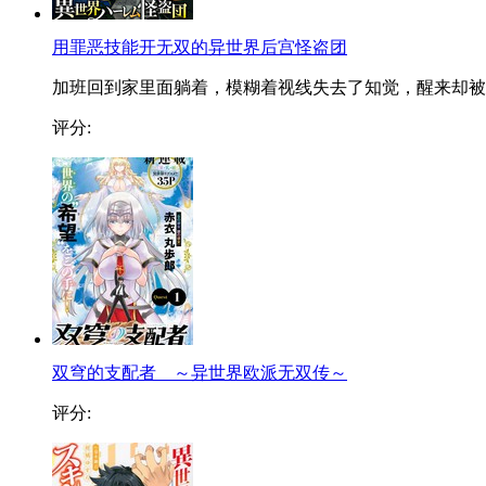
用罪恶技能开无双的异世界后宫怪盗团
加班回到家里面躺着，模糊着视线失去了知觉，醒来却被..
评分:
双穹的支配者 ～异世界欧派无双传～
评分: