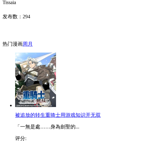
Tissaia
发布数：
294
热门漫画
周
月
被追放的转生重骑士用游戏知识开无双
「一無是處……身為劍聖的...
评分: