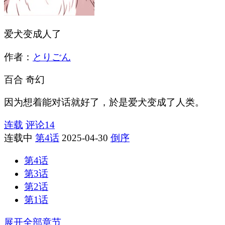
爱犬变成人了
作者：
とりごん
百合
奇幻
因为想着能对话就好了，於是爱犬变成了人类。
连载
评论
14
连载中
第4话
2025-04-30
倒序
第4话
第3话
第2话
第1话
展开全部章节