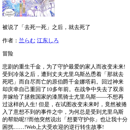
被说了「去死一死」之后，就去死了
作者：
兰らむ
江东しろ
冒险
悲剧的重生千金，为了守护最爱的家人而改变未来!
受到冷落之后，遭到丈夫尤里乌斯怂恿着「那就去
死吧」而自尽而亡的原伯爵千金娜塔莉。回过神来
却庆幸自己重回了10多年前。在战争中失去了双亲
并嫁给了拯救国家的漆黑骑士尤里乌斯——不想再
过这样的人生! 但是，在试图改变未来时，竟然被捲
入了意想不到的事件之中，为何总是受到尤里乌斯
的帮助呢!?而他突然说出「想要守护你」也让我十分
困扰……!Web上大受欢迎的逆行转生故事!