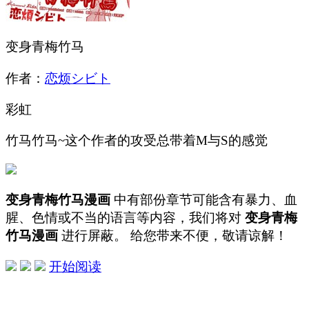
变身青梅竹马
作者：
恋烦シビト
彩虹
竹马竹马~这个作者的攻受总带着M与S的感觉
变身青梅竹马漫画
中有部份章节可能含有暴力、血
腥、色情或不当的语言等内容，我们将对
变身青梅
竹马漫画
进行屏蔽。 给您带来不便，敬请谅解！
开始阅读