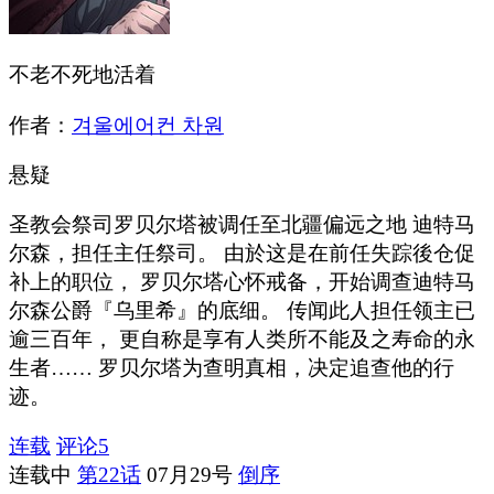
不老不死地活着
作者：
겨울에어컨 차원
悬疑
圣教会祭司罗贝尔塔被调任至北疆偏远之地 迪特马
尔森，担任主任祭司。 由於这是在前任失踪後仓促
补上的职位， 罗贝尔塔心怀戒备，开始调查迪特马
尔森公爵『乌里希』的底细。 传闻此人担任领主已
逾三百年， 更自称是享有人类所不能及之寿命的永
生者…… 罗贝尔塔为查明真相，决定追查他的行
迹。
连载
评论
5
连载中
第22话
07月29号
倒序