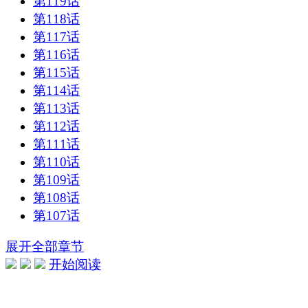
第119话
第118话
第117话
第116话
第115话
第114话
第113话
第112话
第111话
第110话
第109话
第108话
第107话
展开全部章节
开始阅读