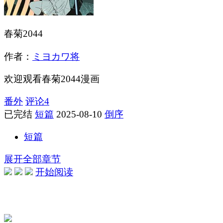
春菊2044
作者：
ミヨカワ将
欢迎观看春菊2044漫画
番外
评论
4
已完结
短篇
2025-08-10
倒序
短篇
展开全部章节
开始阅读