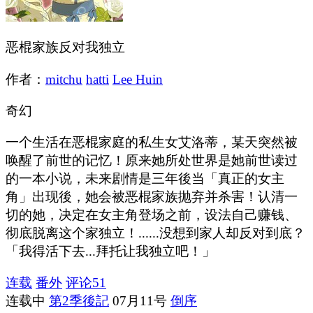
恶棍家族反对我独立
作者：
mitchu
hatti
Lee Huin
奇幻
一个生活在恶棍家庭的私生女艾洛蒂，某天突然被
唤醒了前世的记忆！原来她所处世界是她前世读过
的一本小说，未来剧情是三年後当「真正的女主
角」出现後，她会被恶棍家族抛弃并杀害！认清一
切的她，决定在女主角登场之前，设法自己赚钱、
彻底脱离这个家独立！......没想到家人却反对到底？
「我得活下去...拜托让我独立吧！」
连载
番外
评论
51
连载中
第2季後記
07月11号
倒序