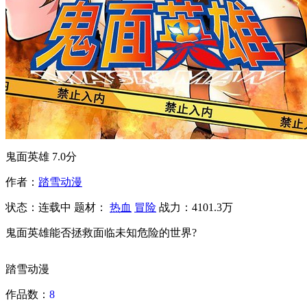
鬼面英雄
7.0分
作者：
踏雪动漫
状态：
连载中
题材：
热血
冒险
战力：4101.3万
鬼面英雄能否拯救面临未知危险的世界?
踏雪动漫
作品数：
8