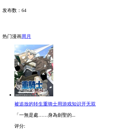
发布数：
64
热门漫画
周
月
被追放的转生重骑士用游戏知识开无双
「一無是處……身為劍聖的...
评分: