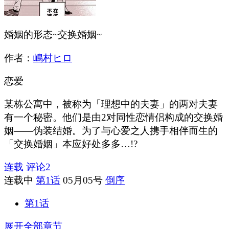
婚姻的形态~交换婚姻~
作者：
嶋村ヒロ
恋爱
某栋公寓中，被称为「理想中的夫妻」的两对夫妻
有一个秘密。他们是由2对同性恋情侣构成的交换婚
姻——伪装结婚。为了与心爱之人携手相伴而生的
「交换婚姻」本应好处多多…!?
连载
评论
2
连载中
第1话
05月05号
倒序
第1话
展开全部章节