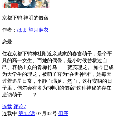
京都下鸭 神明的借宿
作者：
はま
望月麻衣
恋爱
住在京都下鸭神社附近亲戚家的春宫萌子，是个平
凡的高一女生。而她的偶像，是小时候曾救过自
己、容貌出众的青梅竹马——贺茂理龙。 如今已成
为大学生的理龙，被萌子尊为“在世神明”，她每天
过着追星日常，平静而满足。然而，这样安稳的日
子里，偶尔会有名为“神明的借宿”这种神秘的存在
造访萌子——？
连载
评论
7
连载中
第4.2话
07月02号
倒序