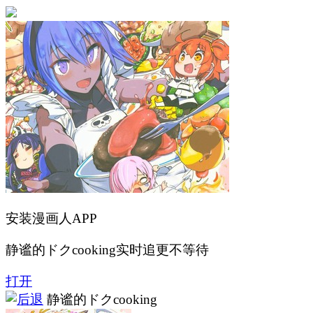
安装漫画人APP
静谧的ドクcooking实时追更不等待
打开
静谧的ドクcooking