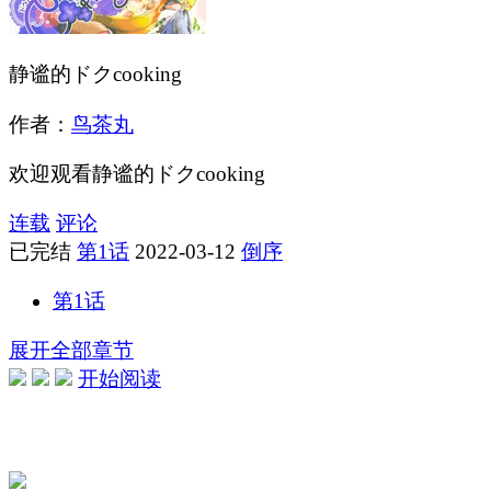
静谧的ドクcooking
作者：
鸟茶丸
欢迎观看静谧的ドクcooking
连载
评论
已完结
第1话
2022-03-12
倒序
第1话
展开全部章节
开始阅读