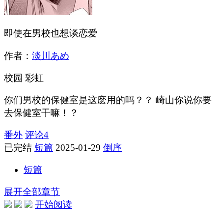
即使在男校也想谈恋爱
作者：
淡川あめ
校园
彩虹
你们男校的保健室是这麽用的吗？？ 崎山你说你要
去保健室干嘛！？
番外
评论
4
已完结
短篇
2025-01-29
倒序
短篇
展开全部章节
开始阅读