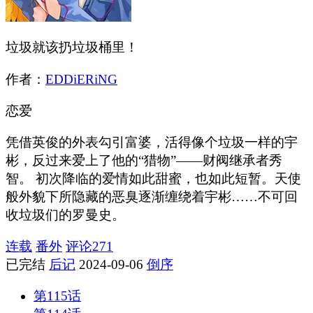
垃圾就该扔垃圾桶里！
作者：
EDDiERiNG
恋爱
凭借英俊的外表勾引富婆，活得像个垃圾一样的宇
彬，反过来爱上了他的“猎物”——财阀继承者秀
智。 初次降临的爱情如此甜蜜，也如此短暂。天使
般外貌下所隐藏的恶臭逐渐缠绕着宇彬……不可回
收垃圾们的罗曼史。
连载
番外
评论
271
已完结
后记
2024-09-06
倒序
第115话