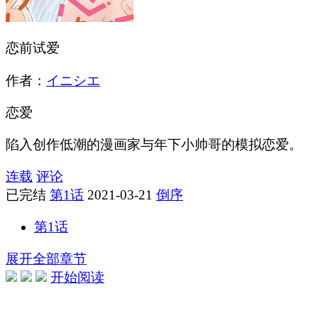
恋前试爱
作者：
イニシエ
恋爱
陷入创作低潮的漫画家与年下小帅哥的模拟恋爱。
连载
评论
已完结
第1话
2021-03-21
倒序
第1话
展开全部章节
开始阅读