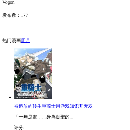
Vogon
发布数：
177
热门漫画
周
月
被追放的转生重骑士用游戏知识开无双
「一無是處……身為劍聖的...
评分: