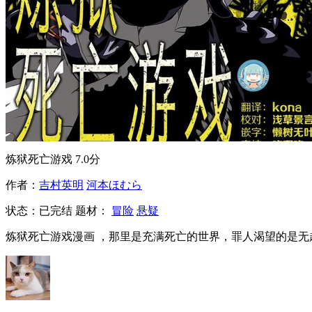
炼狱死亡游戏
7.0分
作者：
吉村英明
河本ほむら
状态：
已完结
题材：
冒险
悬疑
炼狱死亡游戏漫画 ，那里是充满死亡的世界，罪人渴望的是