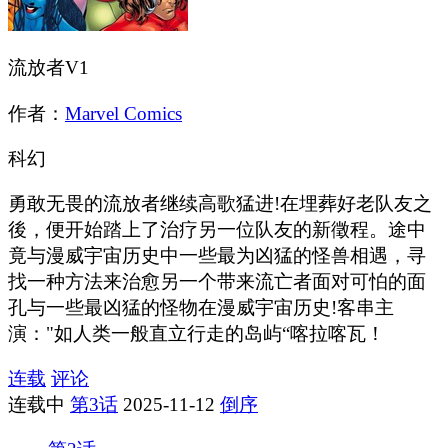
流放者V1
作者：
Marvel Comics
科幻
勇敢无畏的流放者继续高歌猛进!在埋葬好老队友之
後，便开始踏上了治疗另一位队友的新徵程。途中
竟与漫威宇宙历史中一些最为凶猛的怪兽相遇，寻
找一种方法来治愈另一个带来流亡者面对可怕的面
孔与一些最凶猛的怪物在漫威宇宙历史!客串主
演："如人类一般直立行走的岛屿“喀拉喀瓦！
连载
评论
连载中
第3话
2025-11-12
倒序