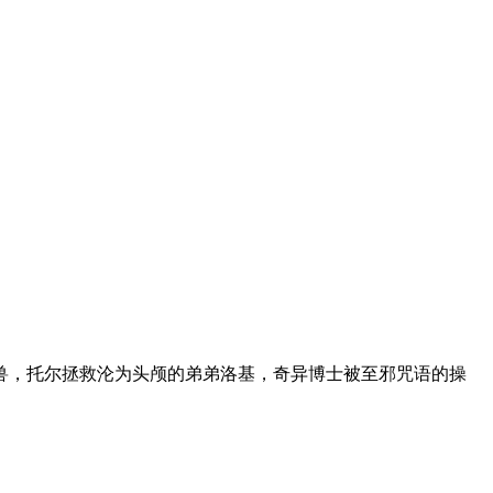
兽，托尔拯救沦为头颅的弟弟洛基，奇异博士被至邪咒语的操