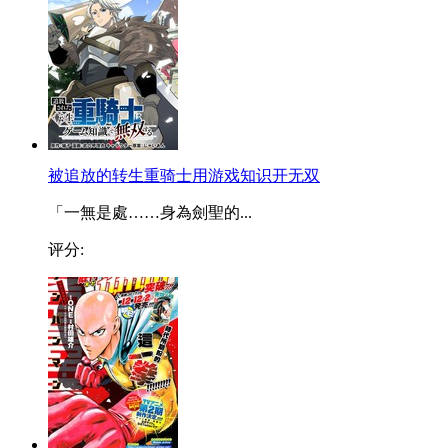
被追放的转生重骑士用游戏知识开无双
「一無是處……身為劍聖的...
评分: