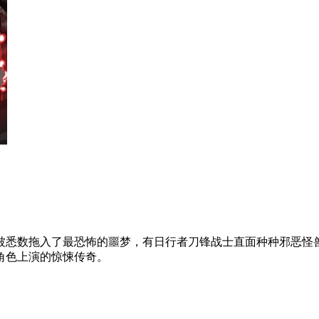
被悉数拖入了最恐怖的噩梦，有日行者刀锋战士直面种种邪恶怪
角色上演的惊悚传奇。