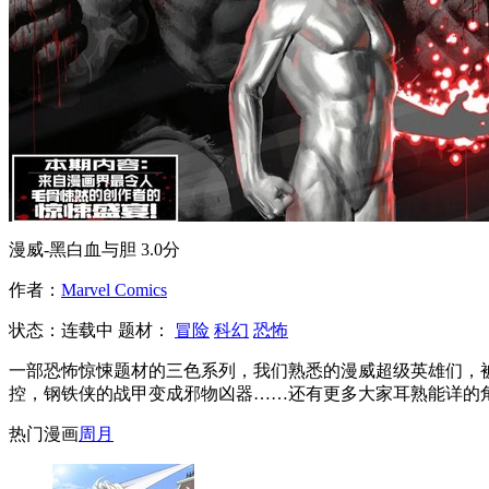
漫威-黑白血与胆
3.0分
作者：
Marvel Comics
状态：
连载中
题材：
冒险
科幻
恐怖
一部恐怖惊悚题材的三色系列，我们熟悉的漫威超级英雄们，
控，钢铁侠的战甲变成邪物凶器……还有更多大家耳熟能详的
热门漫画
周
月