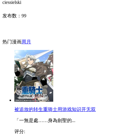
ciessielski
发布数：
99
热门漫画
周
月
被追放的转生重骑士用游戏知识开无双
「一無是處……身為劍聖的...
评分: