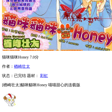
猫咪猫咪Honey
7.0分
作者：
楢崎壮太
状态：
已完结
题材：
彩虹
[楢崎壮太]貓咪貓咪Honey 喵喵甜心的连载版