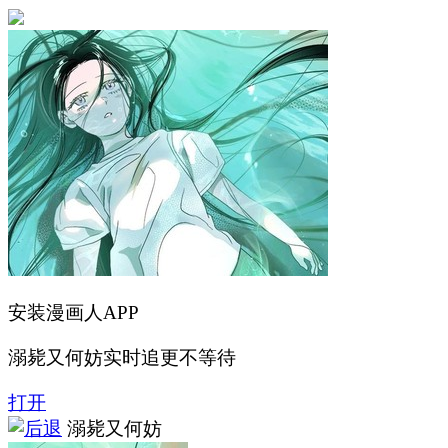
安装漫画人APP
溺毙又何妨实时追更不等待
打开
溺毙又何妨