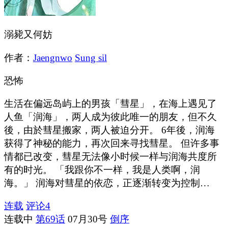
溺毙又何妨
作者：
Jaengnwo
Sung sil
恐怖
生活在偏远岛屿上的男孩「彗星」，在海上遇见了
人鱼「润海」，两人成为彼此唯一的朋友，但不久
後，由於彗星搬家，两人被迫分开。 6年後，润海
获得了神秘的能力，再次回来寻找彗星。 但许多事
情都已改变，彗星无法像小时候一样与润海共度所
有的时光。 「我跟你不一样，我是人类啊，润
海。」 润海对彗星的依恋，正逐渐转变为控制…
连载
评论
4
连载中
第69话
07月30号
倒序