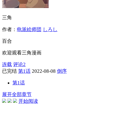
三角
作者：
电派絵师団
しろし
百合
欢迎观看三角漫画
连载
评论
2
已完结
第1话
2022-08-08
倒序
第1话
展开全部章节
开始阅读