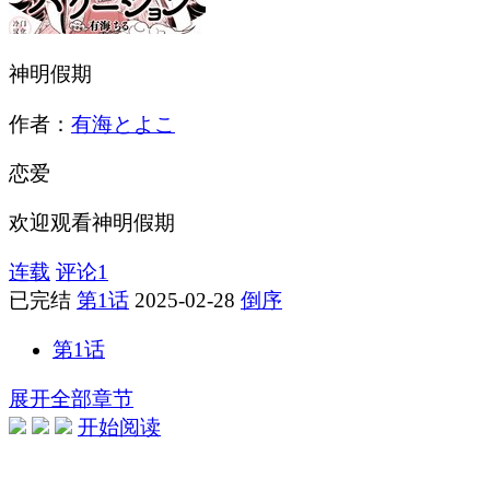
神明假期
作者：
有海とよこ
恋爱
欢迎观看神明假期
连载
评论
1
已完结
第1话
2025-02-28
倒序
第1话
展开全部章节
开始阅读