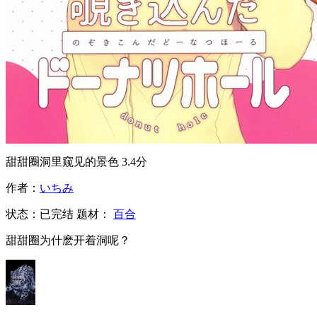
甜甜圈洞里窥见的景色
3.4分
作者：
いちみ
状态：
已完结
题材：
百合
甜甜圈为什麽开着洞呢？