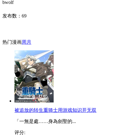
bwolf
发布数：
69
热门漫画
周
月
被追放的转生重骑士用游戏知识开无双
「一無是處……身為劍聖的...
评分: