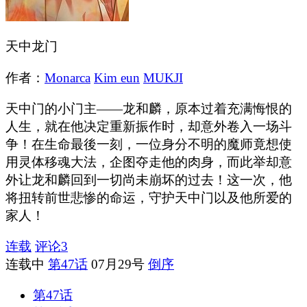
天中龙门
作者：
Monarca
Kim eun
MUKJI
天中门的小门主——龙和麟，原本过着充满悔恨的
人生，就在他决定重新振作时，却意外卷入一场斗
争！在生命最後一刻，一位身分不明的魔师竟想使
用灵体移魂大法，企图夺走他的肉身，而此举却意
外让龙和麟回到一切尚未崩坏的过去！这一次，他
将扭转前世悲惨的命运，守护天中门以及他所爱的
家人！
连载
评论
3
连载中
第47话
07月29号
倒序
第47话