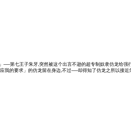
」──第七王子朱牙,突然被这个出言不逊的超专制奴隶仿龙给强
应我的要求」的仿龙留在身边,不过──却得知了仿龙之所以接近