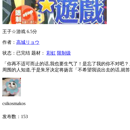
王子☆游戏
6.5分
作者：
高城リョウ
状态：
已完结
题材：
彩虹
限制级
「你再不适可而止的话,我也要生气了！是忘了我的你不对吧？
周围的人知道,于是朱牙决定将扬言「不希望我说出去的话,就答
csikosmakos
发布数：
153