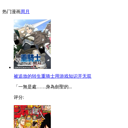
热门漫画
周
月
被追放的转生重骑士用游戏知识开无双
「一無是處……身為劍聖的...
评分: