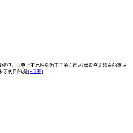
行侵犯。自尊上不允许身为王子的自己,被奴隶夺走清白的事被
朱牙的目的,是
[+展开]