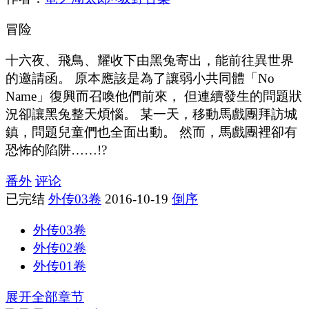
冒险
十六夜、飛鳥、耀收下由黑兔寄出，能前往異世界
的邀請函。 原本應該是為了讓弱小共同體「No
Name」復興而召喚他們前來， 但連續發生的問題狀
況卻讓黑兔整天煩惱。 某一天，移動馬戲團拜訪城
鎮，問題兒童們也全面出動。 然而，馬戲團裡卻有
恐怖的陷阱……!?
番外
评论
已完结
外传03卷
2016-10-19
倒序
外传03卷
外传02卷
外传01卷
展开全部章节