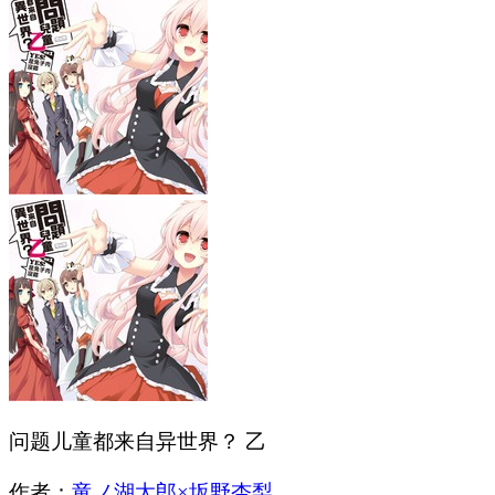
问题儿童都来自异世界？ 乙
作者：
竜ノ湖太郎×坂野杏梨