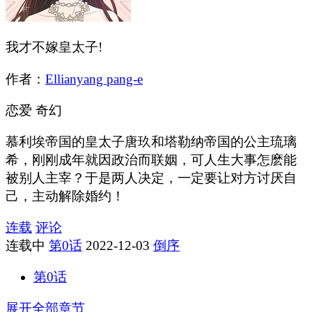
我才不嫁皇太子!
作者：
Ellianyang pang-e
恋爱
奇幻
慕利埃帝国的皇太子唐玖和塔勒纳帝国的公主琉璃
希，刚刚成年就因政治而联姻，可人生大事怎麽能
被别人主宰？于是两人决定，一定要让对方讨厌自
己，主动解除婚约！
连载
评论
连载中
第0话
2022-12-03
倒序
第0话
展开全部章节