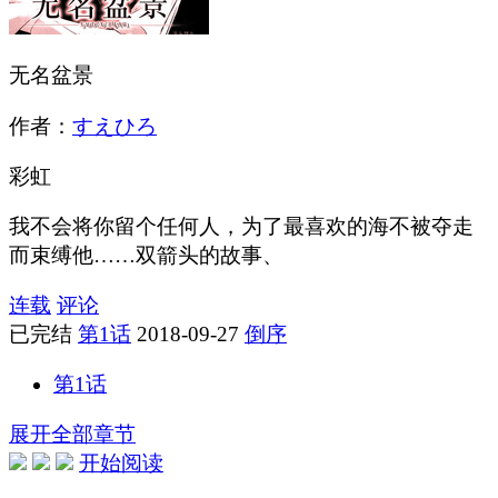
无名盆景
作者：
すえひろ
彩虹
我不会将你留个任何人，为了最喜欢的海不被夺走
而束缚他……双箭头的故事、
连载
评论
已完结
第1话
2018-09-27
倒序
第1话
展开全部章节
开始阅读