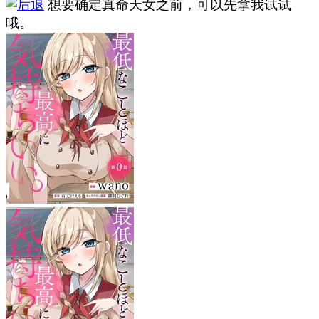
想要确定真命天女之前，可以先拿我试试
哦。