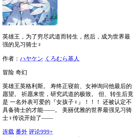
英雄王，为了穷尽武道而转生，然后，成为世界最
强的见习骑士♀
作者：
ハヤケン
くろむら基人
冒险
奇幻
英雄王英格利斯。 寿终正寝前、女神询问他最后的
愿望。 祈愿来世，研究武道的极致。 但、转生后竟
是 一名外表可爱的『女孩子♀』！！！ 还被认定不
具备骑士的才能——。 美丽优雅的世界最强见习骑
士♀传说开始了——
连载
番外
评论
999+