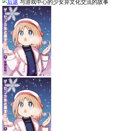
与游戏中心的少女异文化交流的故事