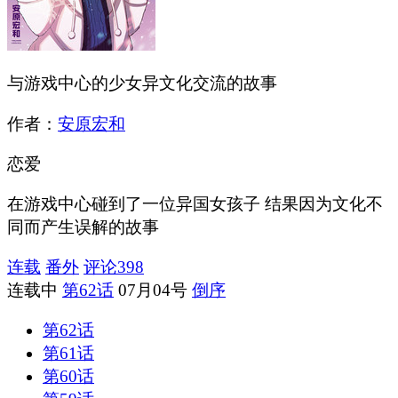
与游戏中心的少女异文化交流的故事
作者：
安原宏和
恋爱
在游戏中心碰到了一位异国女孩子 结果因为文化不
同而产生误解的故事
连载
番外
评论
398
连载中
第62话
07月04号
倒序
第62话
第61话
第60话