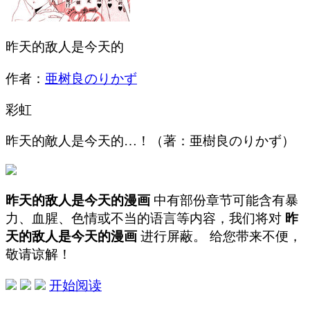
昨天的敌人是今天的
作者：
亜树良のりかず
彩虹
昨天的敵人是今天的…！（著：亜樹良のりかず）
昨天的敌人是今天的漫画
中有部份章节可能含有暴
力、血腥、色情或不当的语言等内容，我们将对
昨
天的敌人是今天的漫画
进行屏蔽。 给您带来不便，
敬请谅解！
开始阅读