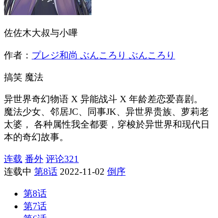
佐佐木大叔与小嗶
作者：
プレジ和尚 ぶんころり ぶんころり
搞笑
魔法
异世界奇幻物语 X 异能战斗 X 年龄差恋爱喜剧。
魔法少女、邻居JC、同事JK、异世界贵族、萝莉老
太婆， 各种属性我全都要，穿梭於异世界和现代日
本的奇幻故事。
连载
番外
评论
321
连载中
第8话
2022-11-02
倒序
第8话
第7话