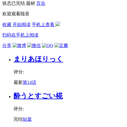
状态
已完结
题材
百合
欢迎观看陆音
收藏
开始阅读
手机上查看
扫码在手机上阅读
分享
まりあほりっく
评分:
最新
第14话
酔うとすごい椛
评分:
完结
短篇