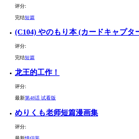
评分:
完结
短篇
(C104) やのもり本 (カードキャプタ
评分:
完结
短篇
龙王的工作！
评分:
最新
第48话 试看版
めりくも老师短篇漫画集
评分:
最新
情侣装