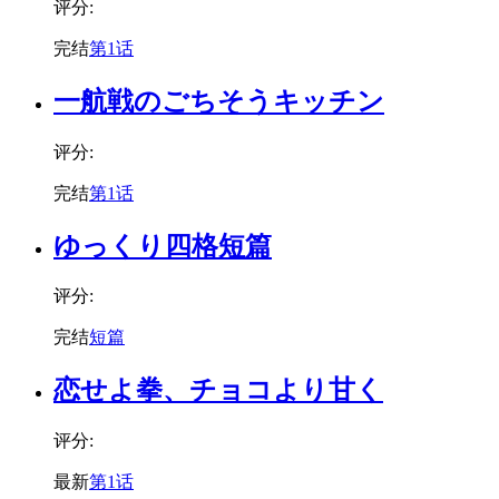
评分:
完结
第1话
一航戦のごちそうキッチン
评分:
完结
第1话
ゆっくり四格短篇
评分:
完结
短篇
恋せよ拳、チョコより甘く
评分:
最新
第1话