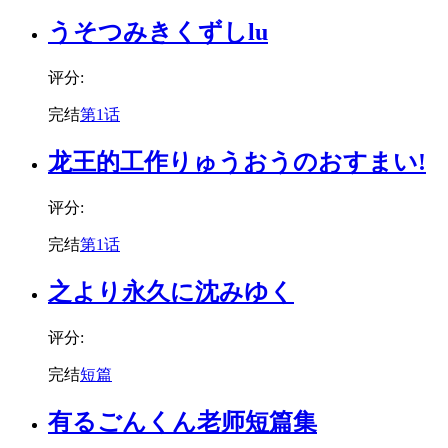
うそつみきくずしlu
评分:
完结
第1话
龙王的工作りゅうおうのおすまい!
评分:
完结
第1话
之より永久に沈みゆく
评分:
完结
短篇
有るごんくん老师短篇集