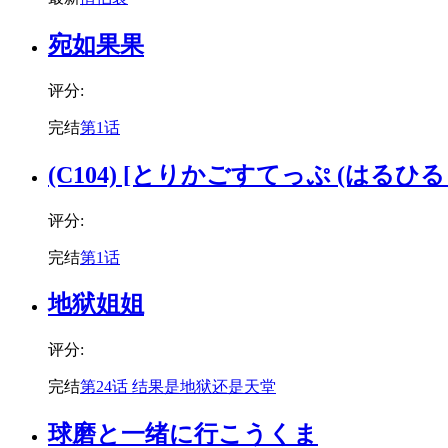
宛如果果
评分:
完结
第1话
(C104) [とりかごすてっぷ (はるひるり)] 
评分:
完结
第1话
地狱姐姐
评分:
完结
第24话 结果是地狱还是天堂
球磨と一绪に行こうくま