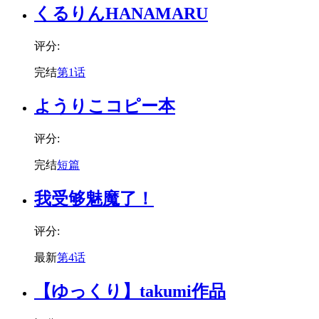
くるりんHANAMARU
评分:
完结
第1话
ようりこコピー本
评分:
完结
短篇
我受够魅魔了！
评分:
最新
第4话
【ゆっくり】takumi作品