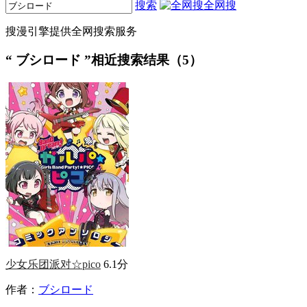
搜索
全网搜
搜漫引擎提供全网搜索服务
“
ブシロード
”相近搜索结果（5）
少女乐团派对☆pico
6.1分
作者：
ブシロード