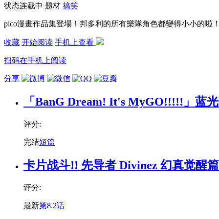
状态
连载中
题材
搞笑
pico漫畫作品集登場！邦多利的所有樂隊角色都變得小小的
收藏
开始阅读
手机上查看
扫码在手机上阅读
分享
「BanG Dream! It's MyGO!!!!
评分:
完结
短篇
卡片战斗!! 先导者 Divinez 幻真觉醒篇
评分:
最新
第8.2话