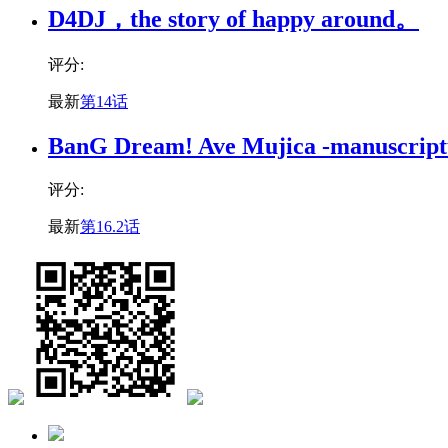
D4DJ，the story of happy around。
评分:
最新
第14话
BanG Dream! Ave Mujica -manuscript
评分:
最新
第16.2话