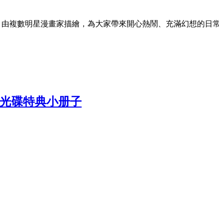
啦！由複數明星漫畫家描繪，為大家帶來開心熱鬧、充滿幻想的日常
!」蓝光光碟特典小册子