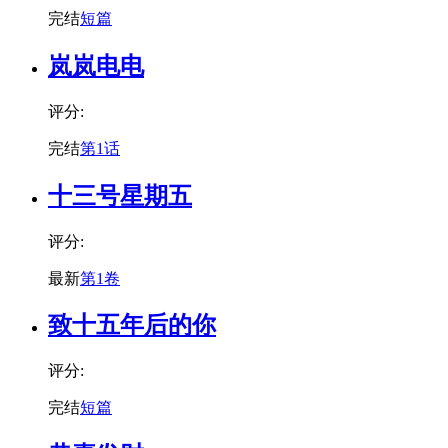
完结
短篇
岚岚电电
评分:
完结
第1话
十三号星期五
评分:
最新
第1卷
致十五年后的你
评分:
完结
短篇