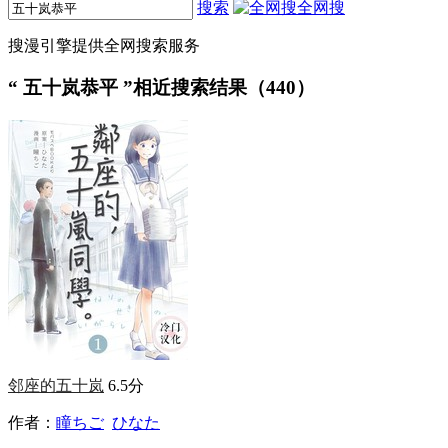
搜索
全网搜
搜漫引擎提供全网搜索服务
“
五十岚恭平
”相近搜索结果（440）
邻座的五十岚
6.5分
作者：
瞳ちご
ひなた