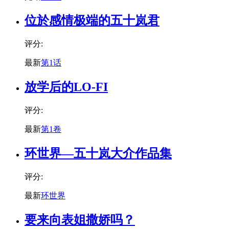
位於感情极端的五十岚君
评分:
最新
第1话
放学后的LO-FI
评分:
最新
第1卷
环世界—五十岚大介作品集
评分:
最新
环世界
要来向表姐撒娇吗？