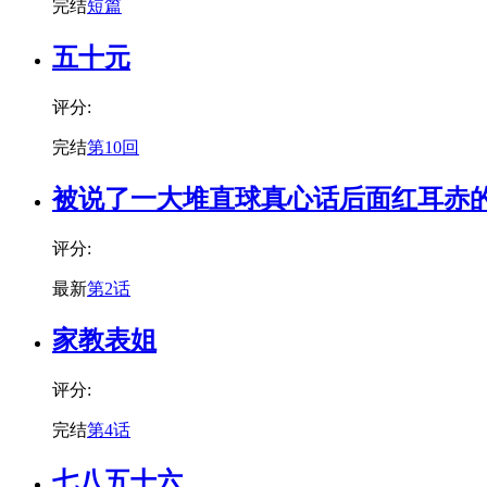
完结
短篇
五十元
评分:
完结
第10回
被说了一大堆直球真心话后面红耳赤
评分:
最新
第2话
家教表姐
评分:
完结
第4话
七八五十六