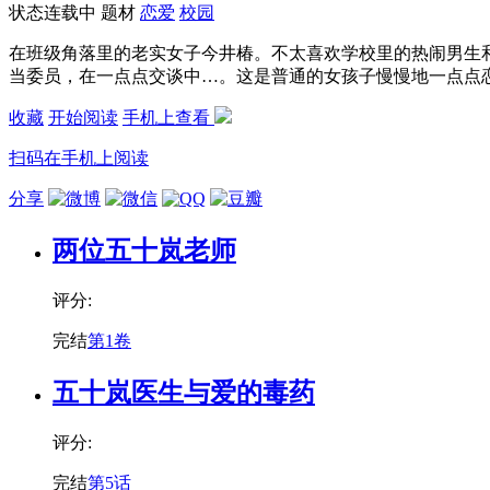
状态
连载中
题材
恋爱
校园
在班级角落里的老实女子今井椿。不太喜欢学校里的热闹男生
当委员，在一点点交谈中…。这是普通的女孩子慢慢地一点点
收藏
开始阅读
手机上查看
扫码在手机上阅读
分享
两位五十岚老师
评分:
完结
第1卷
五十岚医生与爱的毒药
评分:
完结
第5话