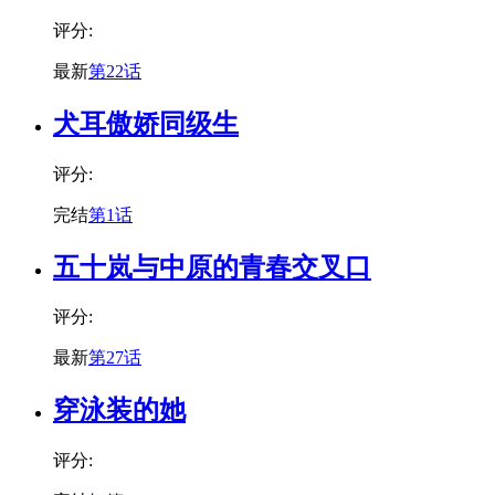
评分:
最新
第22话
犬耳傲娇同级生
评分:
完结
第1话
五十岚与中原的青春交叉口
评分:
最新
第27话
穿泳装的她
评分: