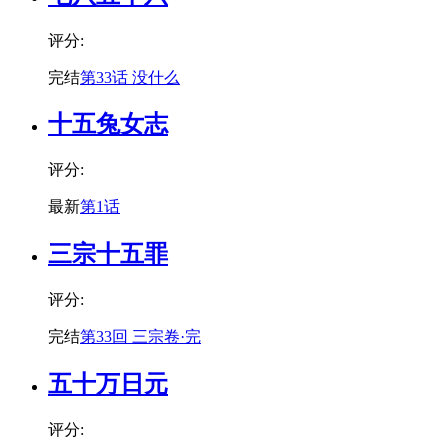
评分:
完结
第33话 没什么
十五兔女志
评分:
最新
第1话
三宗十五罪
评分:
完结
第33回 三宗卷·完
五十万日元
评分: