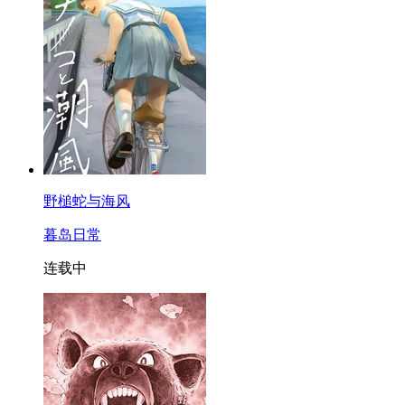
野槌蛇与海风
暮岛日常
连载中