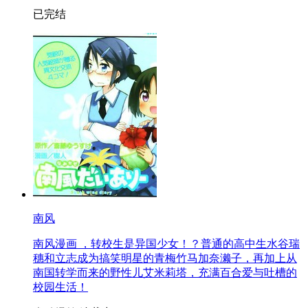
已完结
南风
南风漫画 ，转校生是异国少女！？普通的高中生水谷瑞
穗和立志成为搞笑明星的青梅竹马加奈濑子，再加上从
南国转学而来的野性儿艾米莉塔，充满百合爱与吐槽的
校园生活！