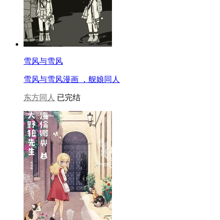
雪风与雪风
雪风与雪风漫画 ，舰娘同人
东方同人
已完结