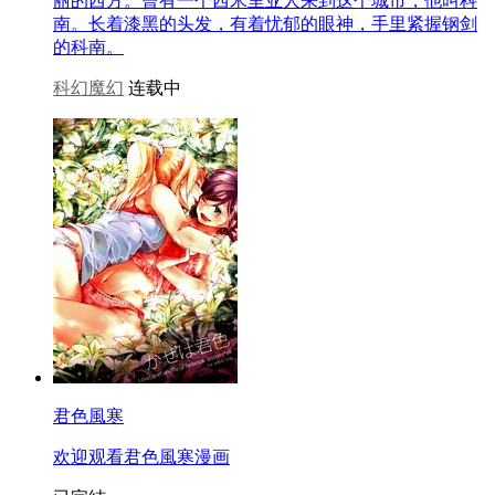
丽的西方。曾有一个西米里亚人来到这个城市，他叫科
南。长着漆黑的头发，有着忧郁的眼神，手里紧握钢剑
的科南。
科幻魔幻
连载中
君色風寒
欢迎观看君色風寒漫画