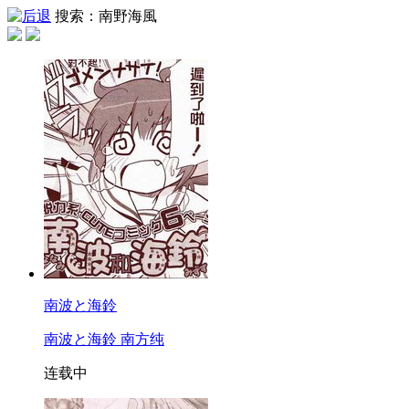
搜索：南野海風
南波と海鈴
南波と海鈴 南方纯
连载中