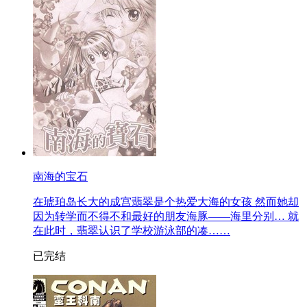
南海的宝石
在琥珀岛长大的成宫翡翠是个热爱大海的女孩 然而她却
因为转学而不得不和最好的朋友海豚——海里分别… 就
在此时，翡翠认识了学校游泳部的凑……
已完结