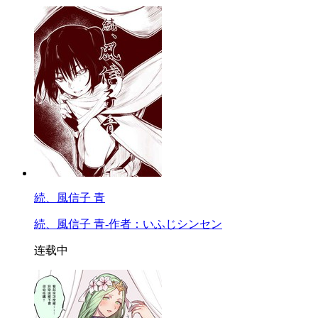
続、風信子 青
続、風信子 青-作者：いふじシンセン
连载中