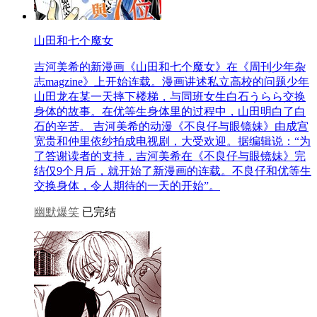
山田和七个魔女
吉河美希的新漫画《山田和七个魔女》在《周刊少年杂
志magzine》上开始连载。漫画讲述私立高校的问题少年
山田龙在某一天摔下楼梯，与同班女生白石うらら交换
身体的故事。在优等生身体里的过程中，山田明白了白
石的辛苦。 吉河美希的动漫《不良仔与眼镜妹》由成宫
宽贵和仲里依纱拍成电视剧，大受欢迎。据编辑说：“为
了答谢读者的支持，吉河美希在《不良仔与眼镜妹》完
结仅9个月后，就开始了新漫画的连载。不良仔和优等生
交换身体，令人期待的一天的开始”。
幽默爆笑
已完结