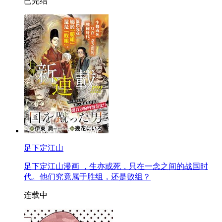
已完结
足下定江山
足下定江山漫画 ，生亦或死，只在一念之间的战国时
代。他们究竟属于胜组，还是败组？
连载中