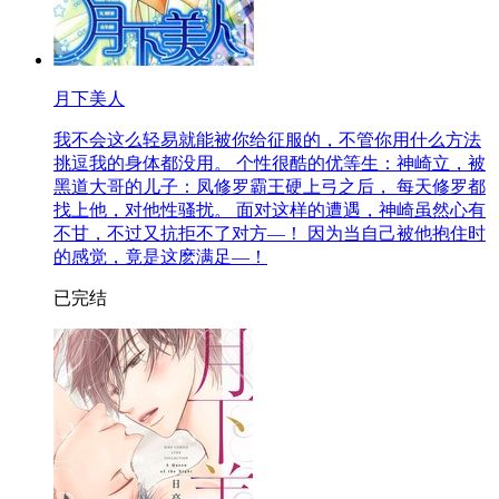
月下美人
我不会这么轻易就能被你给征服的，不管你用什么方法
挑逗我的身体都没用。 个性很酷的优等生：神崎立，被
黑道大哥的儿子：凤修罗霸王硬上弓之后， 每天修罗都
找上他，对他性骚扰。 面对这样的遭遇，神崎虽然心有
不甘，不过又抗拒不了对方—！ 因为当自己被他抱住时
的感觉，竟是这麽满足—！
已完结