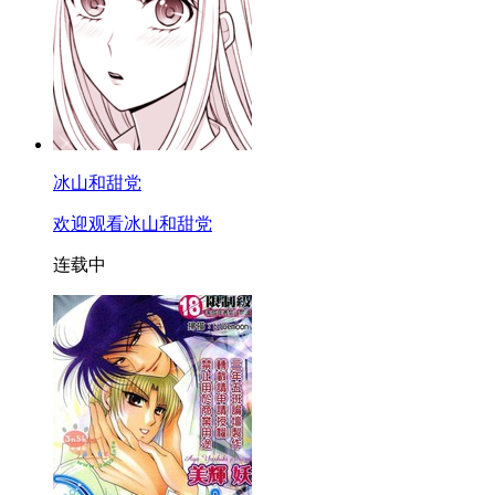
冰山和甜党
欢迎观看冰山和甜党
连载中