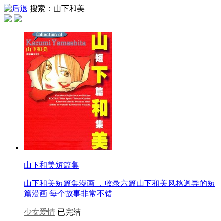
搜索：山下和美
山下和美短篇集
山下和美短篇集漫画 ，收录六篇山下和美风格迥异的短
篇漫画 每个故事非常不错
少女爱情
已完结