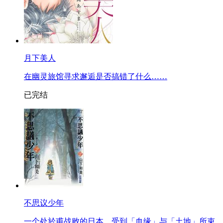
月下美人
在幽灵旅馆寻求邂逅是否搞错了什么……
已完结
不思议少年
一个处於甫战败的日本，受到「血缘」与「土地」所束