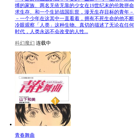
缚的家族、两名无依无靠的少女在19世纪末的伦敦拼命
求生存、和一个生於战国乱世，漫无生存目标的青年－
－一个少年在这其中一直看着，拥有不死生命的他不断
冷眼观察「人类」这种生物。真切的描述了无论在任何
时代，人类永远不会改变的人性...
科幻魔幻
连载中
青春舞曲