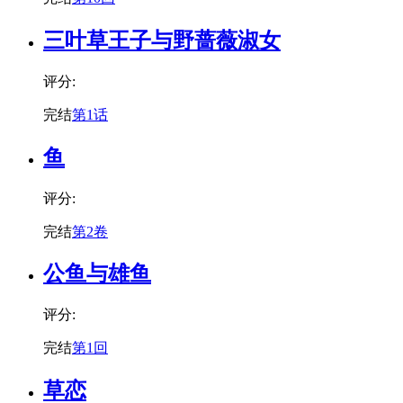
三叶草王子与野蔷薇淑女
评分:
完结
第1话
鱼
评分:
完结
第2卷
公鱼与雄鱼
评分:
完结
第1回
草恋