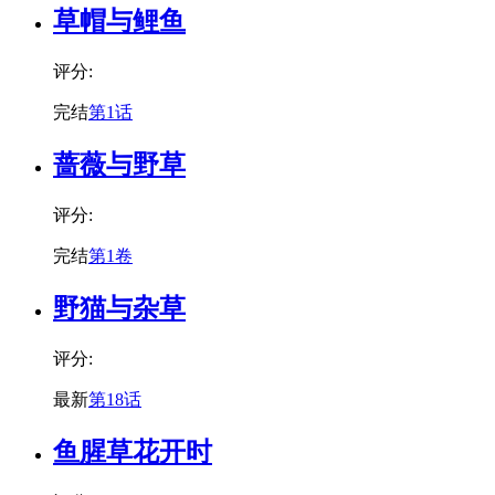
草帽与鲤鱼
评分:
完结
第1话
蔷薇与野草
评分:
完结
第1卷
野猫与杂草
评分:
最新
第18话
鱼腥草花开时