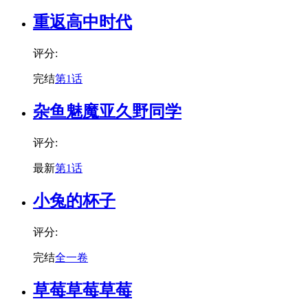
重返高中时代
评分:
完结
第1话
杂鱼魅魔亚久野同学
评分:
最新
第1话
小兔的杯子
评分:
完结
全一卷
草莓草莓草莓