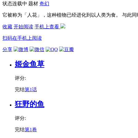
状态
连载中
题材
奇幻
它被称为「人花」，这种植物已经进化到以人类为食。 与此
收藏
开始阅读
手机上查看
扫码在手机上阅读
分享
姬金鱼草
评分:
完结
第1话
狂野的鱼
评分:
完结
第1卷