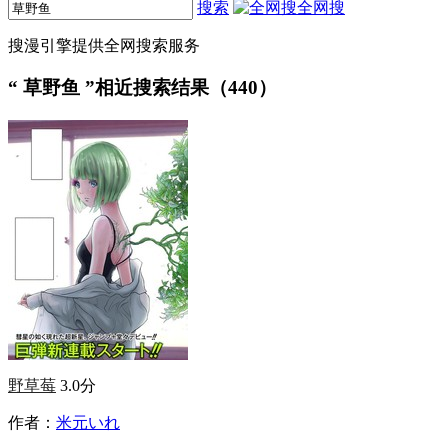
搜索
全网搜
搜漫引擎提供全网搜索服务
“
草野鱼
”相近搜索结果（440）
野草莓
3.0分
作者：
米元いれ